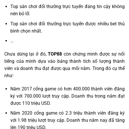
Top sân chơi đổi thưởng trực tuyến đáng tin cậy không
nên bỏ lỡ.
Top sân chơi đổi thưởng trực tuyến được nhiều bet thủ
bình chọn nhất.
…
Chưa dừng lại ở đó,
TOP88
còn chứng minh được sự nổi
tiếng của mình dựa vào bảng thành tích số lượng thành
viên và doanh thu đạt được qua mỗi năm. Trong đó cụ thể
như:
Năm 2017 cổng game có hơn 400.000 thành viên đăng
ký với 700.000 lượt truy cập. Doanh thu trong năm đạt
được 110 triệu USD.
Năm 2020 cổng game có 2.3 triệu thành viên đăng ký
với 1.98 triệu lượt truy cập. Doanh thu năm nay đã tăng
lên 190 triệu USD.