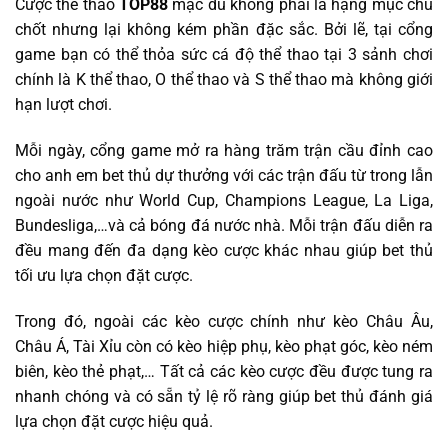
Cược thể thao
TOP88
mặc dù không phải là hạng mục chủ
chốt nhưng lại không kém phần đặc sắc. Bởi lẽ, tại cổng
game bạn có thể thỏa sức cá độ thể thao tại 3 sảnh chơi
chính là K thể thao, O thể thao và S thể thao mà không giới
hạn lượt chơi.
Mỗi ngày, cổng game mở ra hàng trăm trận cầu đỉnh cao
cho anh em bet thủ dự thưởng với các trận đấu từ trong lẫn
ngoài nước như World Cup, Champions League, La Liga,
Bundesliga,…và cả bóng đá nước nhà. Mỗi trận đấu diễn ra
đều mang đến đa dạng kèo cược khác nhau giúp bet thủ
tối ưu lựa chọn đặt cược.
Trong đó, ngoài các kèo cược chính như kèo Châu Âu,
Châu Á, Tài Xỉu còn có kèo hiệp phụ, kèo phạt góc, kèo ném
biên, kèo thẻ phạt,… Tất cả các kèo cược đều được tung ra
nhanh chóng và có sẵn tỷ lệ rõ ràng giúp bet thủ đánh giá
lựa chọn đặt cược hiệu quả.