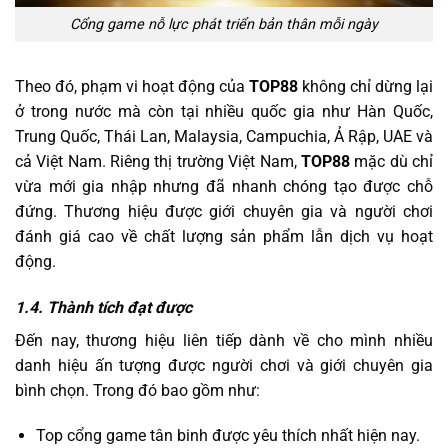
Cổng game nỗ lực phát triển bản thân mỗi ngày
Theo đó, phạm vi hoạt động của
TOP88
không chỉ dừng lại
ở trong nước mà còn tại nhiều quốc gia như Hàn Quốc,
Trung Quốc, Thái Lan, Malaysia, Campuchia, Ả Rập, UAE và
cả Việt Nam. Riêng thị trường Việt Nam,
TOP88
mặc dù chỉ
vừa mới gia nhập nhưng đã nhanh chóng tạo được chỗ
đứng. Thương hiệu được giới chuyên gia và người chơi
đánh giá cao về chất lượng sản phẩm lẫn dịch vụ hoạt
động.
1.4. Thành tích đạt được
Đến nay, thương hiệu liên tiếp dành về cho mình nhiều
danh hiệu ấn tượng được người chơi và giới chuyên gia
bình chọn. Trong đó bao gồm như:
Top cổng game tân binh được yêu thích nhất hiện nay.