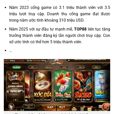
Năm 2023 cổng game có 3.1 triệu thành viên với 3.5
triệu lượt truy cập. Doanh thu cổng game đạt được
trong năm ước tính khoảng 310 triệu USD.
Năm 2025 với sự đầu tư mạnh mẽ,
TOP88
liên tục tăng
trưởng thành viên đăng ký lẫn người chơi truy cập. Con
số ước tính có thể hơn 5 triệu thành viên.
…