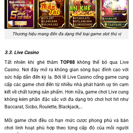
Thương hiệu mang đến đa dạng thể loại game slot thú vị
3.3. Live Casino
Tất nhiên khi ghé thăm
TOP88
không thể bỏ qua Live
Casino. Nơi đây mở ra không gian sòng bạc đỉnh cao với
sức hấp dẫn đến kỳ lạ. Bởi lẽ Live Casino cổng game cung
cấp các game chơi đến từ nhiều nhà phát hành uy tín cam
kết về chất lượng sản phẩm. Hơn nữa, game chơi Live cung
không kém phần đặc sắc với đa dạng trò chơi hot hit như
Baccarat, Sicbo, Roulette, Blackjack,…
Mỗi game chơi đều có hạn mức cược phong phú và bàn
chơi linh hoạt phù hợp theo từng cấp độ của mỗi người