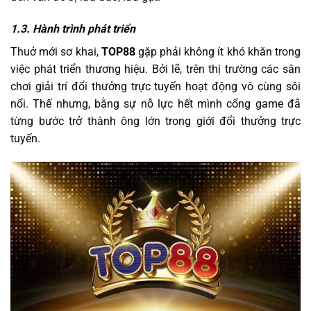
1.3. Hành trình phát triển
Thuở mới sơ khai,
TOP88
gặp phải không ít khó khăn trong
việc phát triển thương hiệu. Bởi lẽ, trên thị trường các sân
chơi giải trí đổi thưởng trực tuyến hoạt động vô cùng sôi
nổi. Thế nhưng, bằng sự nỗ lực hết mình cổng game đã
từng bước trở thành ông lớn trong giới đổi thưởng trực
tuyến.