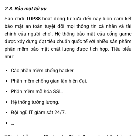
2.3. Bảo mật tối ưu
Sân chơi
TOP88
hoạt động từ xưa đến nay luôn cam kết
bảo mật an toàn tuyệt đối mọi thông tin cá nhân và tài
chính của người chơi. Hệ thống bảo mật của cổng game
được xây dựng đạt tiêu chuẩn quốc tế với nhiều sản phẩm
phần mềm bảo mật chất lượng được tích hợp. Tiêu biểu
như:
Các phần mềm chống hacker.
Phần mềm chống gian lận hiện đại.
Phần mềm mã hóa SSL.
Hệ thống tường lượng.
Đội ngũ IT giám sát 24/7.
…