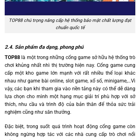
TOP88 chú trọng nâng cấp hệ thống bảo mật chất lượng đạt
chuẩn quốc tế
2.4. Sản phẩm đa dạng, phong phú
TOP88
là một trong những cổng game sở hữu hệ thống trò
chơi khủng nhất nhì thị trường hiện nay. Cổng game cung
cấp một kho game lớn mạnh với rất nhiều thể loại khác
nhau như game bài online, slot game, xổ số, minigame,…Vì
vậy, các bạn khi tham gia vào nền tảng này có thể dễ dàng
lựa chọn cho mình một hạng mục giải trí phù hợp với sở
thích, nhu cầu và trình độ của bản thân để thỏa sức trải
nghiệm cũng như săn thưởng.
Đặc biệt, trong suốt quá trình hoạt động cổng game còn
không ngừng hợp tác với các nhà cung cấp trò chơi nổi