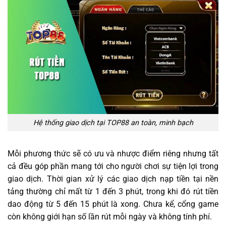
Hệ thống giao dịch tại TOP88 an toàn, minh bạch
Mỗi phương thức sẽ có ưu và nhược điểm riêng nhưng tất
cả đều góp phần mang tới cho người chơi sự tiện lợi trong
giao dịch. Thời gian xử lý các giao dịch nạp tiền tại nền
tảng thường chỉ mất từ 1 đến 3 phút, trong khi đó rút tiền
dao động từ 5 đến 15 phút là xong. Chưa kể, cổng game
còn không giới hạn số lần rút mỗi ngày và không tính phí.