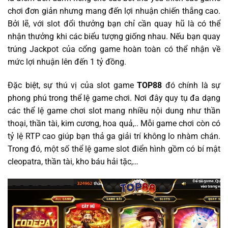
chơi đơn giản nhưng mang đến lợi nhuận chiến thắng cao.
Bởi lẽ, với slot đổi thưởng bạn chỉ cần quay hũ là có thể
nhận thưởng khi các biểu tượng giống nhau. Nếu bạn quay
trúng Jackpot của cổng game hoàn toàn có thể nhận về
mức lợi nhuận lên đến 1 tỷ đồng.
Đặc biệt, sự thú vị của slot game
TOP88
đó chính là sự
phong phú trong thể lệ game chơi. Nơi đây quy tụ đa dạng
các thể lệ game chơi slot mang nhiều nội dung như thần
thoại, thần tài, kim cương, hoa quả,.. Mỗi game chơi còn có
tỷ lệ RTP cao giúp bạn thả ga giải trí không lo nhàm chán.
Trong đó, một số thể lệ game slot điển hình gồm có bí mật
cleopatra, thần tài, kho báu hải tặc,…