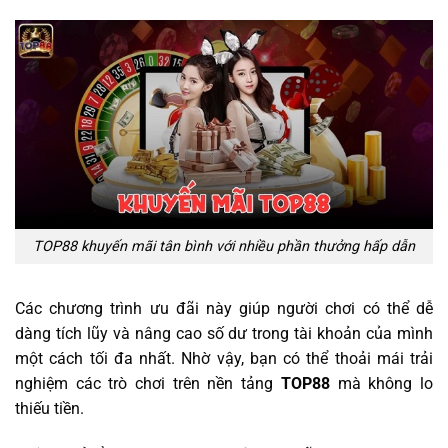
TOP88 khuyến mãi tân bình với nhiều phần thưởng hấp dẫn
Các chương trình ưu đãi này giúp người chơi có thể dễ
dàng tích lũy và nâng cao số dư trong tài khoản của mình
một cách tối đa nhất. Nhờ vậy, bạn có thể thoải mái trải
nghiệm các trò chơi trên nền tảng
TOP88
mà không lo
thiếu tiền.