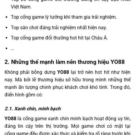
Việt Nam.
Top cổng game lý tưởng khi tham gia trải nghiệm.
Top sân chơi đáng trải nghiệm nhất hiện nay.
Top cổng game đổi thưởng hot hit tại Châu Á.
…
2. Những thế mạnh làm nên thương hiệu YO88
Không phải bỗng dưng
YO88
lại trở nên hot hit như hiện
nay. Mà bởi lẽ thương hiệu sở hữu trong mình những thế
mạnh ấn tượng chinh phục khách chơi khó tính. Trong đó,
điển hình gồm có:
2.1. Xanh chín, minh bạch
YO88
là cổng game xanh chín minh bạch hoạt động uy tín,
đáng tin cậy trên thị trường. Mọi game chơi có mặt tại
cổng game đều được xác thực và kiểm tra rõ ràng trước khi