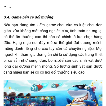
…
3.4. Game bắn cá đổi thưởng
Nếu bạn đang tìm kiếm game chơi vừa có luật chơi đơn
giản, vừa không mất công nghiên cứu, tính toán nhưng lại
có thể ăn thưởng cao thì bắn cá chính là lựa chọn hàng
đầu. Hạng mục nơi đây mở ra thế giới đại dương mênh
mông dành riêng cho các tay săn cá chuyên nghiệp. Mọi
người khi tham gia đơn giản chỉ là sử dụng các trang thiết
bị có sẵn như súng, đạn, bom,…để săn các sinh vật dưới
lòng đại dương mênh mông. Số lượng sinh vật săn được
càng nhiều bạn sẽ có cơ hội đổi thưởng siêu cao.