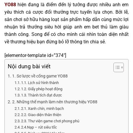
YO88
hiện đang là điểm đến lý tưởng được nhiều anh em
yêu thích cá cược đổi thưởng trực tuyến lựa chọn. Bởi lẽ,
sân chơi sở hữu hàng loạt sản phẩm hấp dẫn cùng mức lợi
nhuận trả thưởng siêu hời giúp anh em bet thủ làm giàu
thành công. Song để có cho mình cái nhìn toàn diện nhất
về thương hiệu bạn đừng bỏ lỡ thông tin chia sẻ.
[elementor-template id=”374″]
Nội dung bài viết
1. Sơ lược về cổng game YO88
1.1. Lịch sử hình thành
1.2. Giấy phép hoạt động
1.3. Thành tích đạt được
2. Những thế mạnh làm nên thương hiệu YO88
2.1. Xanh chín, minh bạch
2.2. Giao diện thân thiện
2.3. Thư viện game chơi phong phú
2.4.Nạp – rút siêu tốc