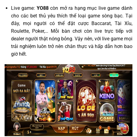
Live game:
YO88
còn mở ra hạng mục live game dành
cho các bet thủ yêu thích thể loại game sòng bạc. Tại
đây, mọi người có thể đặt cược Baccarat, Tài Xỉu,
Roulette, Poker,… Mỗi bàn chơi còn live trực tiếp với
dealer người thật nóng bỏng. Vậy nên, với live game mọi
trải nghiệm luôn trở nên chân thực và hấp dẫn hơn bao
giờ hết.