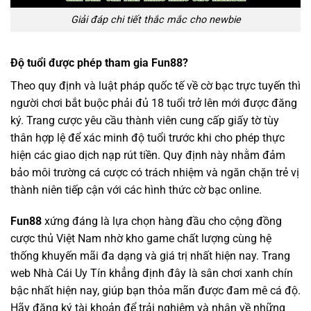
Giải đáp chi tiết thắc mắc cho newbie
Độ tuổi được phép tham gia Fun88?
Theo quy định và luật pháp quốc tế về cờ bạc trực tuyến thì
người chơi bắt buộc phải đủ 18 tuổi trở lên mới được đăng
ký. Trang cược yêu cầu thành viên cung cấp giấy tờ tùy
thân hợp lệ để xác minh độ tuổi trước khi cho phép thực
hiện các giao dịch nạp rút tiền. Quy định này nhằm đảm
bảo môi trường cá cược có trách nhiệm và ngăn chặn trẻ vị
thành niên tiếp cận với các hình thức cờ bạc online.
Fun88
xứng đáng là lựa chọn hàng đầu cho cộng đồng
cược thủ Việt Nam nhờ kho game chất lượng cùng hệ
thống khuyến mãi đa dạng và giá trị nhất hiện nay. Trang
web Nhà Cái Uy Tín khẳng định đây là sân chơi xanh chín
bậc nhất hiện nay, giúp bạn thỏa mãn được đam mê cá độ.
Hãy đăng ký tài khoản để trải nghiệm và nhận về những