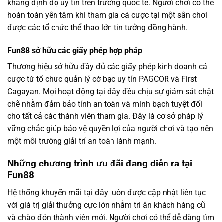
khẳng định độ uy tín trên trường quốc tế. Người chơi có thể
hoàn toàn yên tâm khi tham gia cá cược tại một sân chơi
được các tổ chức thể thao lớn tin tưởng đồng hành.
Fun88 sở hữu các giấy phép hợp pháp
Thương hiệu sở hữu đầy đủ các giấy phép kinh doanh cá
cược từ tổ chức quản lý cờ bạc uy tín PAGCOR và First
Cagayan. Mọi hoạt động tại đây đều chịu sự giám sát chặt
chẽ nhằm đảm bảo tính an toàn và minh bạch tuyệt đối
cho tất cả các thành viên tham gia. Đây là cơ sở pháp lý
vững chắc giúp bảo vệ quyền lợi của người chơi và tạo nên
một môi trường giải trí an toàn lành mạnh.
Những chương trình ưu đãi đang diễn ra tại
Fun88
Hệ thống khuyến mãi tại đây luôn được cập nhật liên tục
với giá trị giải thưởng cực lớn nhằm tri ân khách hàng cũ
và chào đón thành viên mới. Người chơi có thể dễ dàng tìm