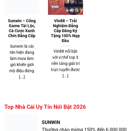
Sunwin – Cổng
Vin88 – Trải
Game Tài Lộc,
Nghiệm Đẳng
Cá Cược Xanh
Cấp Đăng Ký
Chín Đẳng Cấp
Tặng 100% Nạp
Đầu
Sunwin là cái
Vin88 nổi bật
tên hiện đang
với vị thế top 3
làm mưa làm
nền tảng giải trí
gió khiến giới
trực tuyến được
mộ điệu đứng
[...]
[...]
Top Nhà Cái Uy Tín Nổi Bật 2026
SUNWIN
Thưởng chào mừng 150% đến 6.000.000