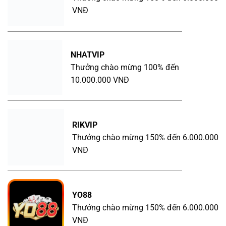
VNĐ
NHATVIP
Thưởng chào mừng 100% đến
10.000.000 VNĐ
RIKVIP
Thưởng chào mừng 150% đến 6.000.000
VNĐ
YO88
Thưởng chào mừng 150% đến 6.000.000
VNĐ