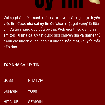
Với sự phát triển mạnh mẽ của lĩnh vực cá cược trực tuyến,
việc tìm được
nhà cái uy tín
để 'chọn mặt gửi vàng' là tiêu
chí ưu tiên hàng đầu của be thủ. Web giới thiệu đến anh
em top 10 nhà cái uy tín được giới chuyên gia và game thủ
đánh giá khách quan, nạp rút nhanh, bảo mật, khuyến mãi
hấp dẫn.
TOP NHÀ CÁI UY TÍN
GO88
NHATVIP
SUNWIN
YO88
HITCLUB
GEMWIN