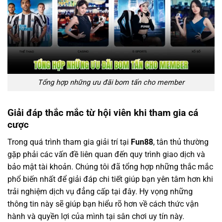
Tổng hợp những ưu đãi bom tấn cho member
Giải đáp thắc mắc từ hội viên khi tham gia cá
cược
Trong quá trình tham gia giải trí tại
Fun88
, tân thủ thường
gặp phải các vấn đề liên quan đến quy trình giao dịch và
bảo mật tài khoản. Chúng tôi đã tổng hợp những thắc mắc
phổ biến nhất để giải đáp chi tiết giúp bạn yên tâm hơn khi
trải nghiệm dịch vụ đẳng cấp tại đây. Hy vọng những
thông tin này sẽ giúp bạn hiểu rõ hơn về cách thức vận
hành và quyền lợi của mình tại sân chơi uy tín này.