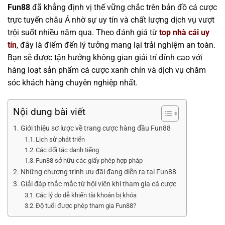
Fun88
đã khẳng định vị thế vững chắc trên bản đồ cá cược
trực tuyến châu Á nhờ sự uy tín và chất lượng dịch vụ vượt
trội suốt nhiều năm qua. Theo đánh giá từ
top nhà cái uy
tín
, đây là điểm đến lý tưởng mang lại trải nghiệm an toàn.
Bạn sẽ được tận hưởng không gian giải trí đỉnh cao với
hàng loạt sản phẩm cá cược xanh chín và dịch vụ chăm
sóc khách hàng chuyên nghiệp nhất.
Nội dung bài viết
Giới thiệu sơ lược về trang cược hàng đầu Fun88
Lịch sử phát triển
Các đối tác danh tiếng
Fun88 sở hữu các giấy phép hợp pháp
Những chương trình ưu đãi đang diễn ra tại Fun88
Giải đáp thắc mắc từ hội viên khi tham gia cá cược
Các lý do dễ khiến tài khoản bị khóa
Độ tuổi được phép tham gia Fun88?