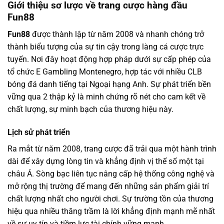
Giới thiệu sơ lược về trang cược hàng đầu
Fun88
Fun88
được thành lập từ năm 2008 và nhanh chóng trở
thành biểu tượng của sự tin cậy trong làng cá cược trực
tuyến. Nơi đây hoạt động hợp pháp dưới sự cấp phép của
tổ chức E Gambling Montenegro, hợp tác với nhiều CLB
bóng đá danh tiếng tại Ngoại hạng Anh. Sự phát triển bền
vững qua 2 thập kỷ là minh chứng rõ nét cho cam kết về
chất lượng, sự minh bạch của thương hiệu này.
Lịch sử phát triển
Ra mắt từ năm 2008, trang cược đã trải qua một hành trình
dài để xây dựng lòng tin và khẳng định vị thế số một tại
châu Á. Sòng bạc liên tục nâng cấp hệ thống công nghệ và
mở rộng thị trường để mang đến những sản phẩm giải trí
chất lượng nhất cho người chơi. Sự trường tồn của thương
hiệu qua nhiều thăng trầm là lời khẳng định mạnh mẽ nhất
về sự uy tín và tiềm lực tài chính vững mạnh.