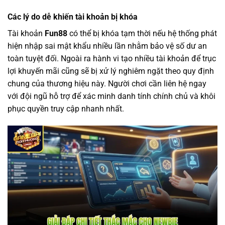
Các lý do dễ khiến tài khoản bị khóa
Tài khoản
Fun88
có thể bị khóa tạm thời nếu hệ thống phát
hiện nhập sai mật khẩu nhiều lần nhằm bảo vệ số dư an
toàn tuyệt đối. Ngoài ra hành vi tạo nhiều tài khoản để trục
lợi khuyến mãi cũng sẽ bị xử lý nghiêm ngặt theo quy định
chung của thương hiệu này. Người chơi cần liên hệ ngay
với đội ngũ hỗ trợ để xác minh danh tính chính chủ và khôi
phục quyền truy cập nhanh nhất.